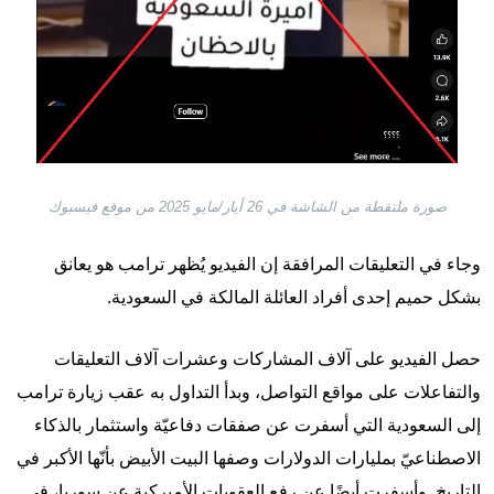
صورة ملتقطة من الشاشة في 26 أيار/مايو 2025 من موقع فيسبوك
وجاء في التعليقات المرافقة إن الفيديو يُظهر ترامب هو يعانق
بشكل حميم إحدى أفراد العائلة المالكة في السعودية.
حصل الفيديو على آلاف المشاركات وعشرات آلاف التعليقات
والتفاعلات على مواقع التواصل، وبدأ التداول به عقب زيارة ترامب
إلى السعودية التي أسفرت عن صفقات دفاعيّة واستثمار بالذكاء
الاصطناعيّ بمليارات الدولارات وصفها البيت الأبيض بأنّها الأكبر في
التاريخ. وأسفرت أيضًا عن رفع العقوبات الأميركية عن سوريا، في