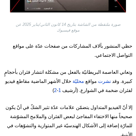
صورة ملتقطة من الشاشة بتاريخ 14 كانون الثاني/يناير 2025 عن
موقع فيسبوك
حظي المنشور بآلاف المشاركات من صفحات عدّة على مواقع
التواصل الاجتماعي.
وتعاني العاصمة البريطانيّة بالفعل من مشكلة انتشار فئران بأحجامٍ
كبيرة. وقد
نشرت
مواقع
محليّة
خلال الأشهر الماضية مقاطع فيديو
لفئران ضخمة في الشوارع. (أرشيف
1
-
2
)
إلا أنّ الفيديو المتداول يتضمّن علامات عدّة تثير الشكّ في أنّ يكون
صحيحاً منها الاختفاء المفاجئ لبعض الفئران والملامح المشوّشة
للمارّة إضافة إلى الأشكال الهندسيّة غير المتوازية والتشوّهات في
الأبنية.