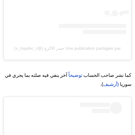
Une publication partagée par حيدر الاكرع (@x_hayder_r)
كما نشر صاحب الحساب
توضيحاً
آخر ينفي فيه صلته بما يجري في
سوريا
(أرشيف
).