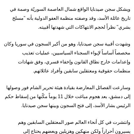
ويشكل سجن صيدنايا الواقع شمال العاصمة السوريّة وصمة في
تاريخ عائلة الأسد، وقد وصفته منظمة العفو الدولية بأنه "مسلخ
بشري" نظراً لحجم الانتهاكات التي شهدتها أقبيته.
وشهدت أقبية سجن صيدنايا، وهو من أكبر السجون في سوريا وكان
مخصصاً أساساً لإيواء السجناء السياسيين، عمليات تعذيب
وإعدامات خارج نطاق القانون وإخفاء قسري، وفق شهادات
منظمات حقوقية ومعتقلين سابقين وأفراد عائلاتهم.
وسارعت الفصائل المعارضة بقيادة هيئة تحرير الشام فور وصولها
إلى دمشق، بعد هجوم مباغت خلال 11 يوماً مكّنها من إسقاط حكم
الرئيس بشار الأسد، إلى فتح السجون وبينها سجن صيدنايا.
وانتشرت في كل أنحاء العالم صور المعتقلين السابقين وهم
يسيرون أحراراً ولكن منهكين وهزيلين وبعضهم يحتاج إلى