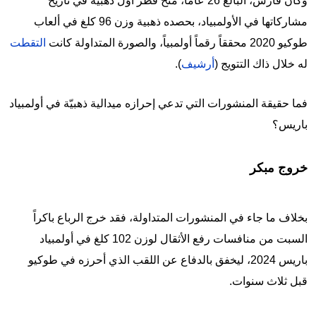
وكان فارس، البالغ 26 عاماً، منح قطر أوّل ذهبية في تاريخ
مشاركاتها في الأولمبياد، بحصده ذهبية وزن 96 كلغ في ألعاب
طوكيو 2020 محققاً رقماً أولمبياً، والصورة المتداولة كانت
التقطت
له خلال ذاك التتويج (
أرشيف
).
فما حقيقة المنشورات التي تدعي إحرازه ميدالية ذهبيّة في أولمبياد
باريس؟
خروج مبكر
بخلاف ما جاء في المنشورات المتداولة، فقد خرج الرباع باكراً
السبت من منافسات رفع الأثقال لوزن 102 كلغ في أولمبياد
باريس 2024، ليخفق بالدفاع عن اللقب الذي أحرزه في طوكيو
قبل ثلاث سنوات.