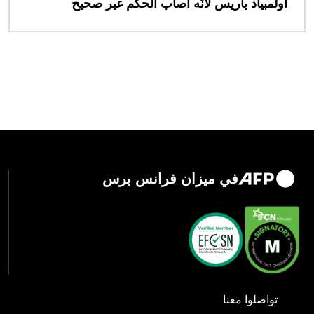
أولمبياد باريس لأنّه أصاب الحكم غير صحيح
في ميزان فرانس برس
تواصلوا معنا