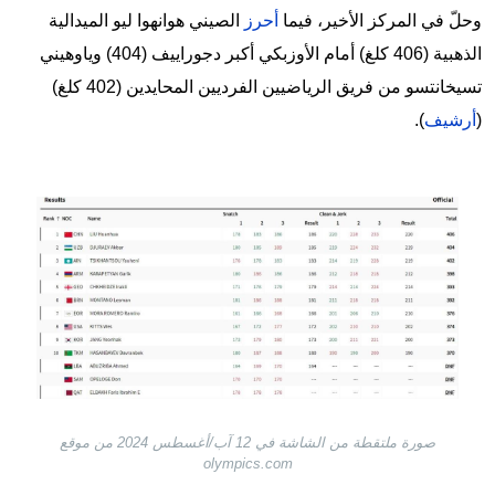
وحلّ في المركز الأخير، فيما
أحرز
الصيني هوانهوا ليو الميدالية
الذهبية (406 كلغ) أمام الأوزبكي أكبر دجوراييف (404) وياوهيني
تسيخانتسو من فريق الرياضيين الفرديين المحايدين (402 كلغ)
(
أرشيف
).
Image
صورة ملتقطة من الشاشة في 12 آب/أغسطس 2024 من موقع
olympics.com