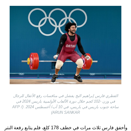
Image
القطري فارس إبراهيم البخ يفشل في منافسات رفع الأثقال للرجال
في وزن -102 كجم خلال دورة الألعاب الأولمبية باريس 2024 في
ساحة جنوب باريس في باريس، في 10 آب/ أغسطس 2024. (AFP /
ARUN SANKAR)
وأخفق فارس ثلاث مرات في خطف 178 كلغ، فلم يتابع رفعة النتر