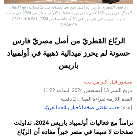
رد فعل القطري فارس إبراهيم البخ بعد إقصائه في منافسات رفع الأثقال
للرجال في وزن -102 كجم خلال دورة الألعاب الأولمبية باريس 2024 في ساحة
جنوب باريس في باريس، في 10 آب/أغسطس 2024. ( AFP / ARUN
SANKAR)
الربّاع القطريّ من أصل مصريّ فارس
حسونة لم يحرز ميدالية ذهبية في أولمبياد
باريس
منشور قبل أكثر من سنة
تاريخ النشر 13 أغسطس 2024 الساعة 11:22
المدة اللازمة لقراءة المقال: 2 دقيقة
إعداد:
خدمة تقصّي صحّة الأخبار باللغة العربيّة
تزامناً مع فعاليات أولمبياد باريس 2024، تداولت
صفحات لا سيما في مصر خبراً مفاده أن الربّاع