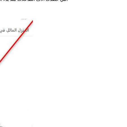
Image