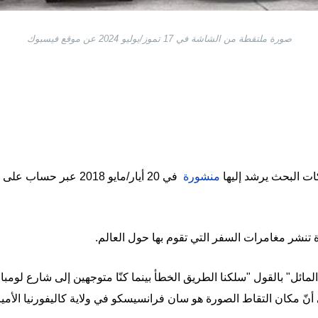
صورة ملتقطة من الشاشة في 17 تموز/يوليو 2024 عن موقع فيسبوك
ت البحث يرشد إليها
منشورة
في 20 أيار/مايو 2018 عبر حساب على إنستغرام يحمل اسم
تنشر مغامرات السفر التي تقوم بها حول العالم.
مائل" بالقول "سلكنا الطريق الخطأ بينما كنّا متوجهين إلى شارع لومبا
أنّ مكان التقاط الصورة هو سان فرانسيسكو في ولاية كاليفورنيا الأميرك