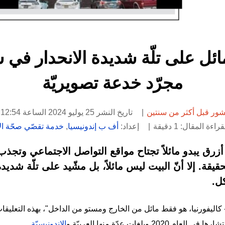
ائل على تلّة شديدة الانحدار في
مجرّد خدعة تصويريّة
ور قبل أكثر من سنتين
تاريخ النشر 25 يوليو 2024 الساعة 12:54
ة المقال: 1 دقيقة
إعداد:
أف ب إندونيسيا
,
خدمة تقصّي صحّة الأخ
وصورة منزلٍ أزرق يبدو مائلاً تجتاح مواقع التواصل الاجتماعي 
يقة. إلا أنّ البيت ليس مائلاً، بل مشّيد على تلّة شديدة 
كل.
كاليفورنيا، هو فقط مائل من الخارج ومستو من الداخل"، بهذه التعل
بلغات عدّة منها العربيّة و
الإندونيسيّة
.