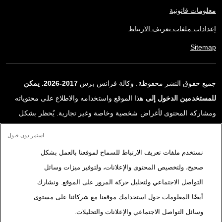
معلومات قانونية
إعدادات ملفات تعريف الارتباط
Sitemap
جميع حقوق النشر محفوظة. وكالة فرانس برس
2017-2026. يمكن
للمستخدمين الدخول إلى
هذا الموقع واستخدامه والاطلاع على محتوياته
ومشاركة المحتوى لأغراض شخصية وخاصة وغير تجارية. يُحظر بشكل
قاطع أي استعمالٍ آخر، ولا سيما نشر أو توزيع أو استخدام محتوى هذا
استمر دون قبول
الموقع، كليًا أو جزئيًا، لأي غرض آخر و/أو بأي وسيلة أخرى، دون اتفاقية
نستخدم ملفات تعريف الارتباط للسماح لموقعنا بالعمل بشكل
ترخيص محددة موقعة مع وكالة فرانس برس. المواد والروابط الواردة في
صحيح، ولتخصيص المحتوى والإعلانات، ولتوفير ميزات وسائل
التقارير، والتي لم تنتجها وكالة فرانس برس، مستخدمة فقط وبالقدر
التواصل الاجتماعي ولتحليل حركة المرور على الموقع. ونشارك
اللازم كعناصر إثبات لمحتوى هذه التقارير. لم تحصل فرانس برس على أي
أيضًا المعلومات حول استخدامك موقعنا مع شركائنا على مستوى
حقوق من المؤلفين أو مالكي حقوق النشر لهذا المحتوى ولا تتحمّل أي
وسائل التواصل الاجتماعي والإعلانات والتحليلات.
مسؤوليّة في هذا الصدد. وكالة فرانس برس وشعارها علامتان تجاريتان