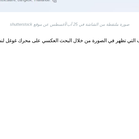
صورة ملتقطة من الشاشة في 25 آب/أغسطس عن موقع shutterstock