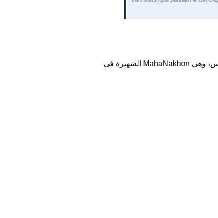
كما يمكن التعرّف على ناطحة السّحاب التي تظهر في الصورة من خلال البحث العكسي على محرك غوغل لنس، وهي MahaNakhon الشهيرة في