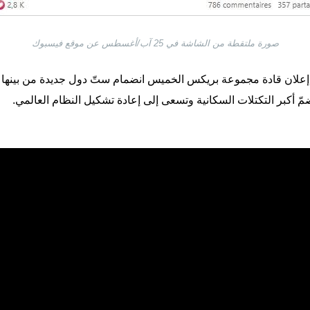
صورة ملتقطة من الشاشة في 25 آب/أغسطس عن موقع فيسبوك
علان قادة مجموعة بريكس الخميس انضمام ستّ دول جديدة من بينها إثيوب
مّ أكبر التكتلات السكانية وتسعى إلى إعادة تشكيل النظام العالمي.