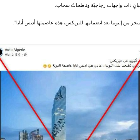
بانٍ ذات واجهات زجاجيّة وناطحاتُ سحاب.
خر من إثيوبيا بعد انضمامها للبريكس، هذه عاصمتها أديس أبابا".