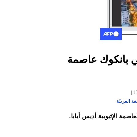
ي بانكوك عاصمة
ة العربيّة
مة الإثيوبية أديس أبابا.