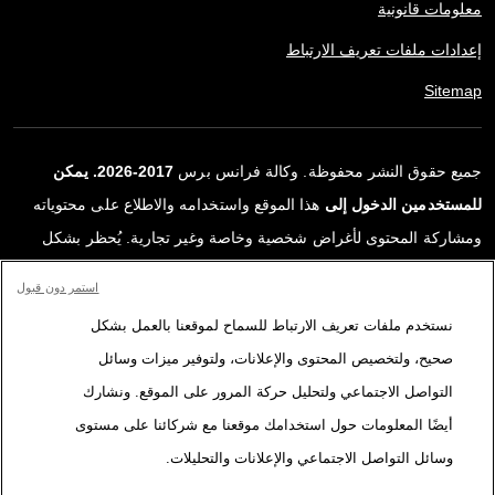
معلومات قانونية
إعدادات ملفات تعريف الارتباط
Sitemap
جميع حقوق النشر محفوظة. وكالة فرانس برس
2017-2026. يمكن
للمستخدمين الدخول إلى
هذا الموقع واستخدامه والاطلاع على محتوياته
ومشاركة المحتوى لأغراض شخصية وخاصة وغير تجارية. يُحظر بشكل
قاطع أي استعمالٍ آخر، ولا سيما نشر أو توزيع أو استخدام محتوى هذا
استمر دون قبول
الموقع، كليًا أو جزئيًا، لأي غرض آخر و/أو بأي وسيلة أخرى، دون اتفاقية
نستخدم ملفات تعريف الارتباط للسماح لموقعنا بالعمل بشكل
ترخيص محددة موقعة مع وكالة فرانس برس. المواد والروابط الواردة في
صحيح، ولتخصيص المحتوى والإعلانات، ولتوفير ميزات وسائل
التقارير، والتي لم تنتجها وكالة فرانس برس، مستخدمة فقط وبالقدر
التواصل الاجتماعي ولتحليل حركة المرور على الموقع. ونشارك
اللازم كعناصر إثبات لمحتوى هذه التقارير. لم تحصل فرانس برس على أي
أيضًا المعلومات حول استخدامك موقعنا مع شركائنا على مستوى
حقوق من المؤلفين أو مالكي حقوق النشر لهذا المحتوى ولا تتحمّل أي
وسائل التواصل الاجتماعي والإعلانات والتحليلات.
مسؤوليّة في هذا الصدد. وكالة فرانس برس وشعارها علامتان تجاريتان