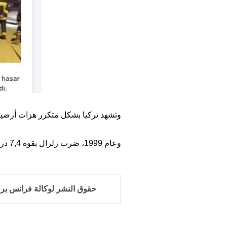
وتشهد تركيا بشكل متكرر هزات أرضية
وعام 1999، ضرب زلزال بقوة 7,4 درجات شمال غرب تركيا أدى إلى مصرع 17 ألف شخص بينهم ألف في اسطنبول.
حقوق النشر لوكالة فرانس برس 2017-6