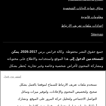
ميثاق حماية البيانات الشخصية
معلومات قانونية
إعدادات ملفات تعريف الارتباط
Sitemap
جميع حقوق النشر محفوظة. وكالة فرانس برس
2017-2026. يمكن
للمستخدمين الدخول إلى
هذا الموقع واستخدامه والاطلاع على محتوياته
ومشاركة المحتوى لأغراض شخصية وخاصة وغير تجارية. يُحظر بشكل
قاطع أي استعمالٍ آخر، ولا سيما نشر أو توزيع أو استخدام محتوى هذا
استمر دون قبول
الموقع، كليًا أو جزئيًا، لأي غرض آخر و/أو بأي وسيلة أخرى، دون اتفاقية
نستخدم ملفات تعريف الارتباط للسماح لموقعنا بالعمل بشكل
ترخيص محددة موقعة مع وكالة فرانس برس. المواد والروابط الواردة في
صحيح، ولتخصيص المحتوى والإعلانات، ولتوفير ميزات وسائل
التقارير، والتي لم تنتجها وكالة فرانس برس، مستخدمة فقط وبالقدر
التواصل الاجتماعي ولتحليل حركة المرور على الموقع. ونشارك
اللازم كعناصر إثبات لمحتوى هذه التقارير. لم تحصل فرانس برس على أي
أيضًا المعلومات حول استخدامك موقعنا مع شركائنا على مستوى