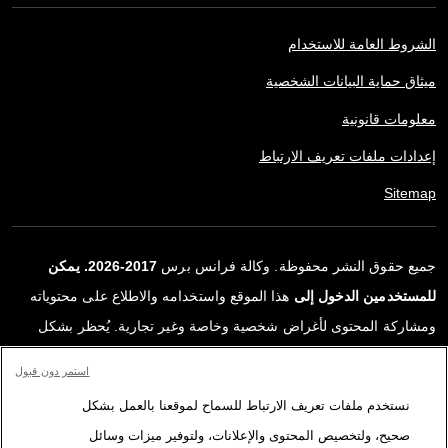
الشروط العامة للاستخدام
ميثاق حماية البيانات الشخصية
معلومات قانونية
إعدادات ملفات تعريف الارتباط
Sitemap
جميع حقوق النشر محفوظة. وكالة فرانس برس
2017-2026. يمكن
للمستخدمين الدخول إلى
هذا الموقع واستخدامه والاطلاع على محتوياته
ومشاركة المحتوى لأغراض شخصية وخاصة وغير تجارية. يُحظر بشكل
قاطع أي استعمالٍ آخر، ولا سيما نشر أو توزيع أو استخدام محتوى هذا
استمر دون قبول
الموقع، كليًا أو جزئيًا، لأي غرض آخر و/أو بأي وسيلة أخرى، دون اتفاقية
نستخدم ملفات تعريف الارتباط للسماح لموقعنا بالعمل بشكل
ترخيص محددة موقعة مع وكالة فرانس برس. المواد والروابط الواردة في
صحيح، ولتخصيص المحتوى والإعلانات، ولتوفير ميزات وسائل
التقارير، والتي لم تنتجها وكالة فرانس برس، مستخدمة فقط وبالقدر