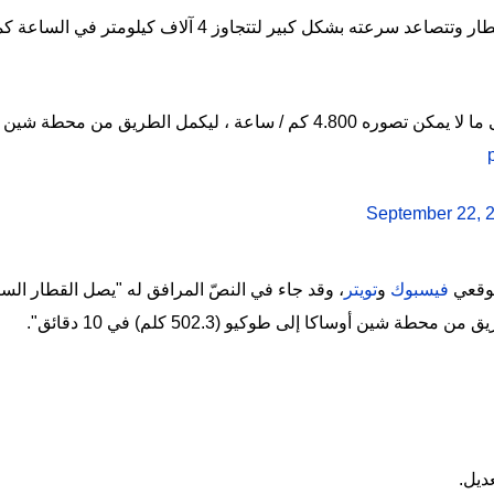
يبدأ الفيديو من محطة حيث ينطلق القطار وتتصاعد سرعته بشكل ك
September 22, 
موقعي
فيسبوك
و
تويتر
، وقد جاء في النصّ المرافق له "يصل القطار السريع
ديل.