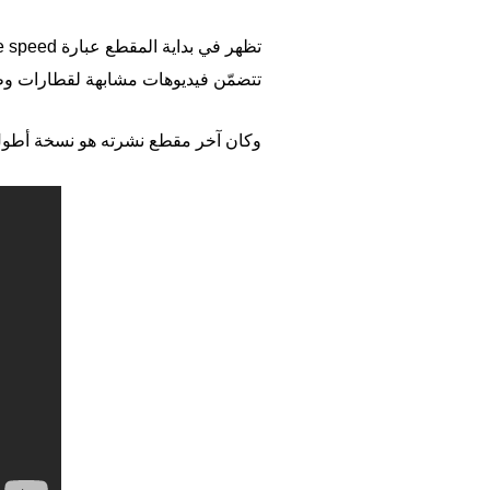
تظهر في بداية المقطع عبارة Fermata Studio ride on the speed، وقد أرشد البحث عنها إلى
تتضمّن فيديوهات مشابهة لقطارات وطي
وكان آخر مقطع نشرته هو نسخة أطول م