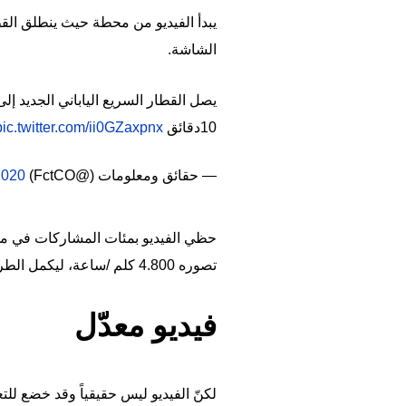
الشاشة.
10دقائق
pic.twitter.com/ii0GZaxpnx
— حقائق ومعلومات (@FctCO)
2020
حظي الفيديو بمئات المشاركات في 
تصوره 4.800 كلم /ساعة، ليكمل الطريق من محطة شين أوساكا إلى طوكيو (502.3 كلم) في 10 دقائق".
فيديو معدّل
لكنّ الفيديو ليس حقيقياً وقد خضع للتع