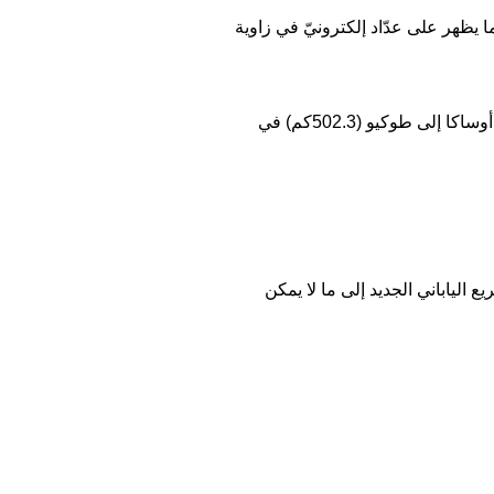
بير لتتجاوز 4 آلاف كيلومتر في الساعة كما يظهر على عدّاد إلكترونيّ في زاوية
يصل القطار السريع الياباني الجديد إلى ما لا يمكن تصوره 4.800 كم / ساعة ، ليكمل الطريق من محطة شين أوساكا إلى طوكيو (502.3كم) في
 الياباني الجديد إلى ما لا يمكن