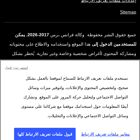
إعدادات ملفات تعريف الارتباط
Sitemap
جميع حقوق النشر محفوظة. وكالة فرانس برس
2017-2026. يمكن
للمستخدمين الدخول إلى
هذا الموقع واستخدامه والاطلاع على محتوياته
ومشاركة المحتوى لأغراض شخصية وخاصة وغير تجارية. يُحظر بشكل
قاطع أي استعمالٍ آخر، ولا سيما نشر أو توزيع أو استخدام محتوى هذا
استمر دون قبول
الموقع، كليًا أو جزئيًا، لأي غرض آخر و/أو بأي وسيلة أخرى، دون اتفاقية
نستخدم ملفات تعريف الارتباط للسماح لموقعنا بالعمل بشكل
ترخيص محددة موقعة مع وكالة فرانس برس. المواد والروابط الواردة في
صحيح، ولتخصيص المحتوى والإعلانات، ولتوفير ميزات وسائل
التقارير، والتي لم تنتجها وكالة فرانس برس، مستخدمة فقط وبالقدر
التواصل الاجتماعي ولتحليل حركة المرور على الموقع. ونشارك
اللازم كعناصر إثبات لمحتوى هذه التقارير. لم تحصل فرانس برس على أي
أيضًا المعلومات حول استخدامك موقعنا مع شركائنا على مستوى
حقوق من المؤلفين أو مالكي حقوق النشر لهذا المحتوى ولا تتحمّل أي
وسائل التواصل الاجتماعي والإعلانات والتحليلات.
مسؤوليّة في هذا الصدد. وكالة فرانس برس وشعارها علامتان تجاريتان
مسجلتان.
معايير ملفات تعريف الارتباط
قبول ملفات تعريف الارتباط كلها