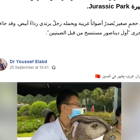
Jura.
حجمٍ صغير يُصدرُ أصواتاً غريبة ويحمله رجلٌ يرتدي رداءً أبيض. وقد ج
خرى "أول ديناصور مستنسخ من قبل الصينيين".