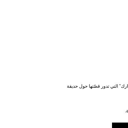
ك" التي تدور قصّتها حول حديقة
ة.