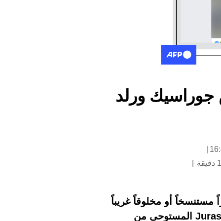
ض جوراسيك ورلد
ستنسخاً أو مخلوقاً غريباً
في الصين. لكنّ الفيديو في الحقيقة يظهر مجسماً آلياً هو جزء من معرض Jurassic world المستوحى من