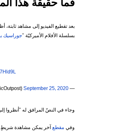
فما حقيقة هذا ال
بعد تقطيع الفيديو إلى مشاهد ثابتة، أ
بسلسلة الأفلام الأميركيّة "
جوراسيك ب
O7Hld9L
September 25, 2020
— Jurassic Outpost (@JurassicOutpost)
وجاء في النصّ المرافق له "أنظروا إ
وفي
مقطع
آخر يمكن مشاهدة شريطٍ فاصل كتب عليه "movie exhibition