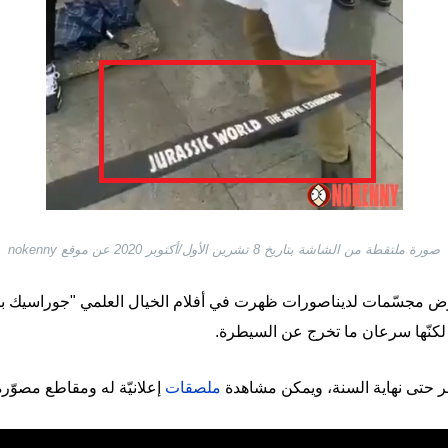
صورة ملتقطة من الشاشة بتاريخ 8 تشرين الأول/أكتوبر 2020 عن موقع nokenny
رض مجسّمات لديناصورات ظهرت في أفلام الخيال العلمي "جوراسيك بار
لكنّها سرعان ما تخرج عن السيطرة.
ر حتى نهاية السنة، ويمكن مشاهدة
ملصقات
إعلانيّة له ومقاطع مصوّر