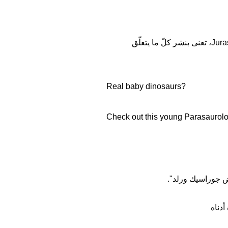
على صفحة تحمل اسم Jurassic outpost، تعنى بنشر كلّ ما يتعلّق
Real baby dinosaurs?
Check out this young Parasaurolo
رض جوراسيك ورلد".