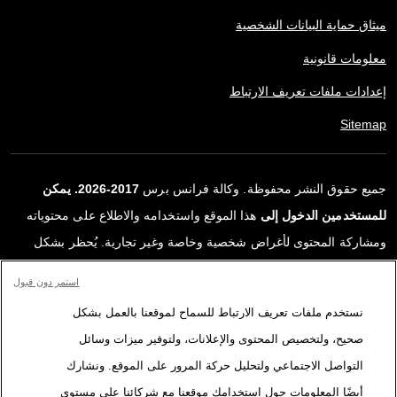
ميثاق حماية البيانات الشخصية
معلومات قانونية
إعدادات ملفات تعريف الارتباط
Sitemap
جميع حقوق النشر محفوظة. وكالة فرانس برس
2017-2026. يمكن
للمستخدمين الدخول إلى
هذا الموقع واستخدامه والاطلاع على محتوياته
ومشاركة المحتوى لأغراض شخصية وخاصة وغير تجارية. يُحظر بشكل
قاطع أي استعمالٍ آخر، ولا سيما نشر أو توزيع أو استخدام محتوى هذا
استمر دون قبول
الموقع، كليًا أو جزئيًا، لأي غرض آخر و/أو بأي وسيلة أخرى، دون اتفاقية
نستخدم ملفات تعريف الارتباط للسماح لموقعنا بالعمل بشكل
ترخيص محددة موقعة مع وكالة فرانس برس. المواد والروابط الواردة في
صحيح، ولتخصيص المحتوى والإعلانات، ولتوفير ميزات وسائل
التقارير، والتي لم تنتجها وكالة فرانس برس، مستخدمة فقط وبالقدر
التواصل الاجتماعي ولتحليل حركة المرور على الموقع. ونشارك
اللازم كعناصر إثبات لمحتوى هذه التقارير. لم تحصل فرانس برس على أي
أيضًا المعلومات حول استخدامك موقعنا مع شركائنا على مستوى