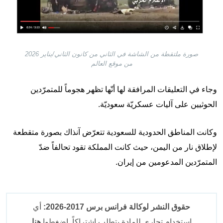
صورة ملتقطة من الشاشة في الثاني من كانون الثاني/يناير 2026
من موقع العالم
وجاء في التعليقات المرافقة لها أنّها تظهر هجوماً للمتمرّدين
الحوثيين على آليات عسكريّة سعوديّة.
وكانت المناطق الحدودية للسعودية تتعرّض آنذاك بصورة متقطعة
لإطلاق نار من اليمن، حيث كانت المملكة تقود تحالفاً ضدّ
المتمرّدين المدعومين من إيران.
حقوق النشر لوكالة فرانس برس 2017-2026:
أي
استخدام تجاري للمادة يتطلب اشتراكاً. اضغطوا
هنا