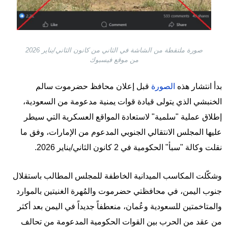
صورة ملتقطة من الشاشة في الثاني من كانون الثاني/يناير 2026
من موقع فيسبوك
بدأ انتشار هذه
الصورة
قبل إعلان محافظ حضرموت سالم
الخنبشي الذي يتولى قيادة قوات يمنية مدعومة من السعودية،
إطلاق عملية "سلمية" لاستعادة المواقع العسكرية التي سيطر
عليها المجلس الانتقالي الجنوبي المدعوم من الإمارات، وفق ما
نقلت وكالة "سبأ" الحكومية في 2 كانون الثاني/يناير 2026.
وشكّلت المكاسب الميدانية الخاطفة للمجلس المطالب باستقلال
جنوب اليمن، في محافظتي حضرموت والمُهرة الغنيتين بالموارد
والمتاخمتين للسعودية وعُمان، منعطفاً جديداً في اليمن بعد أكثر
من عقد من الحرب بين القوات الحكومية المدعومة من تحالف