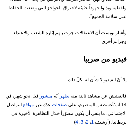
ولفظية وبذلوا جهوداً حثيثة لاختراق الحواجز التي وضعت للحفاظ
على سلامة الجميع".
وأشار تويست أن الاعتقالات جرت بتهم إثارة الشغب والاعتداء
وجرائم أخرى.
فيديو من صربيا
إلا أنّ الفيديو لا شأن له بكلّ ذلك.
فالتفتيش عن مشاهد ثابتة منه
يظهر
أنّه
منشور
قبل نحو شهر، في
14 آب/أغسطس المنصرم، على
صفحات
عدّة عبر
مواقع
التواصل
الاجتماعي، ما ينفي أن يكون مصوّراً خلال التظاهرة الأخيرة في
بريطانيا. (أرشيف
1
،
2
،
3
،
4
)