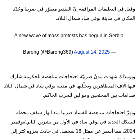
وقيل في التعليقات المرافقة إنّ الفيديو مصوّر في صربيا وحُدّد
المكان في مدينة نوفي ساد شمال البلاد.
A new wave of mass protests has begun in Serbia.
August 14, 2025
— Barong (@Barong369)
ويومذاك شهدت مدنٌ صربيّة احتجاجات مناهضة للحكومة شارك
فيها آلاف المتظاهرين وتخلّلتها في مدينة نوفي ساد في شمال البلاد
صدامات بين المحتجين وموالين للحزب الحاكم.
وتهزّ احتجاجات مناهضة للفساد صربيا منذ انهار سقف محطة
للسكك الحديد في نوفي ساد في الأول من تشرين الثاني/نوفمبر
2024، مما أسفر عن مقتل 16 شخصا، في حادث يعزوه كثر إلى