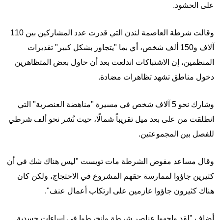
على الحشود.
وقالت شرطة العاصمة لندن التي قدرت عدد المشاركين بين 110
آلاف و150 ألف شخص، أي بما "يتجاوز بشكل كبير" تقديرات
المنظمين، إن الاشتباكات اندلعت بعد أن حاول بعض المتظاهرين
دخول مناطق تشهد تظاهرات مضادة.
وشارك نحو 5 آلاف شخص في مسيرة "مناهضة العنصرية" التي
انطلقت من على بعد ميل تقريباً شمالًا، حيث نُشر نحو ألف شرطي
للفصل بين المجموعتين.
وقال مساعد مفوض الشرطة مات تويست "ليس هناك شك في أن
كثيرين جاؤوا لممارسة حقهم المشروع في الاحتجاج، ولكن كان
هناك كثيرون جاؤوا عازمين على ارتكاب أعمال عنف".
أضاف "لقد واجهوا عناصر شرطة وانخرطوا في إساءات جسدية