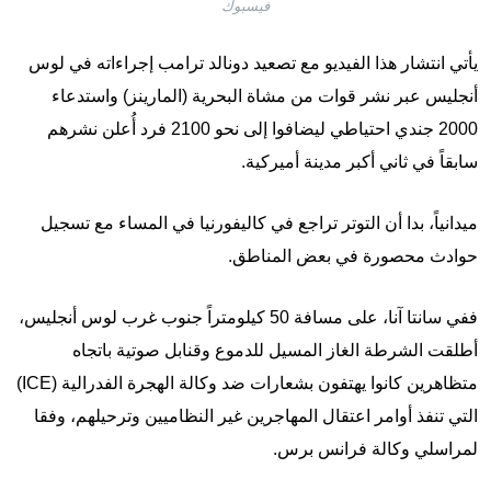
فيسبوك
يأتي انتشار هذا الفيديو مع تصعيد دونالد ترامب إجراءاته في لوس
أنجليس عبر نشر قوات من مشاة البحرية (المارينز) واستدعاء
2000 جندي احتياطي ليضافوا إلى نحو 2100 فرد أُعلن نشرهم
سابقاً في ثاني أكبر مدينة أميركية.
ميدانياً، بدا أن التوتر تراجع في كاليفورنيا في المساء مع تسجيل
حوادث محصورة في بعض المناطق.
ففي سانتا آنا، على مسافة 50 كيلومتراً جنوب غرب لوس أنجليس،
أطلقت الشرطة الغاز المسيل للدموع وقنابل صوتية باتجاه
متظاهرين كانوا يهتفون بشعارات ضد وكالة الهجرة الفدرالية (ICE)
التي تنفذ أوامر اعتقال المهاجرين غير النظاميين وترحيلهم، وفقا
لمراسلي وكالة فرانس برس.