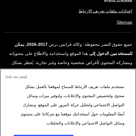
إعدادات ملفات تعريف الارتباط
Sitemap
جميع حقوق النشر محفوظة. وكالة فرانس برس
2017-2026. يمكن
للمستخدمين الدخول إلى
هذا الموقع واستخدامه والاطلاع على محتوياته
ومشاركة المحتوى لأغراض شخصية وخاصة وغير تجارية. يُحظر بشكل
قاطع أي استعمالٍ آخر، ولا سيما نشر أو توزيع أو استخدام محتوى هذا
استمر دون قبول
الموقع، كليًا أو جزئيًا، لأي غرض آخر و/أو بأي وسيلة أخرى، دون اتفاقية
نستخدم ملفات تعريف الارتباط للسماح لموقعنا بالعمل بشكل
ترخيص محددة موقعة مع وكالة فرانس برس. المواد والروابط الواردة في
صحيح، ولتخصيص المحتوى والإعلانات، ولتوفير ميزات وسائل
التقارير، والتي لم تنتجها وكالة فرانس برس، مستخدمة فقط وبالقدر
التواصل الاجتماعي ولتحليل حركة المرور على الموقع. ونشارك
اللازم كعناصر إثبات لمحتوى هذه التقارير. لم تحصل فرانس برس على أي
أيضًا المعلومات حول استخدامك موقعنا مع شركائنا على مستوى
حقوق من المؤلفين أو مالكي حقوق النشر لهذا المحتوى ولا تتحمّل أي
وسائل التواصل الاجتماعي والإعلانات والتحليلات.
مسؤوليّة في هذا الصدد. وكالة فرانس برس وشعارها علامتان تجاريتان
مسجلتان.