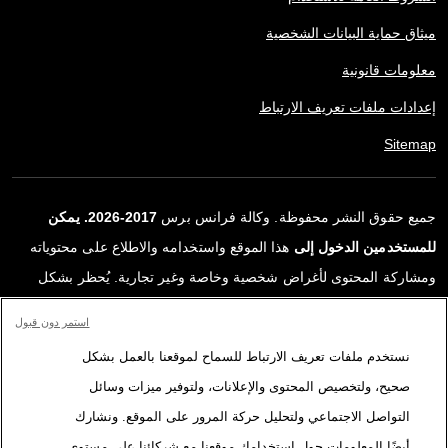
ميثاق حماية البيانات الشخصية
معلومات قانونية
إعدادات ملفات تعريف الارتباط
Sitemap
جميع حقوق النشر محفوظة. وكالة فرانس برس
2017-2026. يمكن
للمستخدمين الدخول إلى
هذا الموقع واستخدامه والاطلاع على محتوياته
ومشاركة المحتوى لأغراض شخصية وخاصة وغير تجارية. يُحظر بشكل
قاطع أي استعمالٍ آخر، ولا سيما نشر أو توزيع أو استخدام محتوى هذا
استمر دون قبول
الموقع، كليًا أو جزئيًا، لأي غرض آخر و/أو بأي وسيلة أخرى، دون اتفاقية
نستخدم ملفات تعريف الارتباط للسماح لموقعنا بالعمل بشكل
ترخيص محددة موقعة مع وكالة فرانس برس. المواد والروابط الواردة في
صحيح، ولتخصيص المحتوى والإعلانات، ولتوفير ميزات وسائل
التقارير، والتي لم تنتجها وكالة فرانس برس، مستخدمة فقط وبالقدر
التواصل الاجتماعي ولتحليل حركة المرور على الموقع. ونشارك
اللازم كعناصر إثبات لمحتوى هذه التقارير. لم تحصل فرانس برس على أي
أيضًا المعلومات حول استخدامك موقعنا مع شركائنا على مستوى