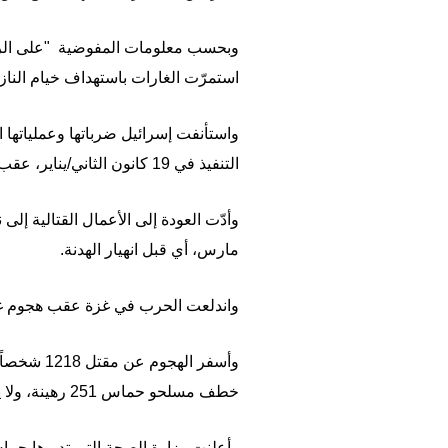
وبحسب معلومات المفوضية "على الرغم 
استمرّت الغارات باستهداف خيام النازحين في تلك المن
التنفيذ في 19 كانون الثاني/يناير، عقب حرب مدمّرة استمرّت أكثر من 15 شهراً. ولم تفلح بعد الجهود لاستئناف الهدنة.
وأدّت العودة إلى الأعمال القتالية إلى
مارس، أي قبل انهيار الهدنة.
واندلعت الحرب في غزة عقب هجوم غير م
وأسفر اله
خطف مسلحو حماس 251 رهينة، ولا يزال 58 منهم محتجزين في غزة، من بينهم 34 يقول الجيش الإسرائيلي إنهم قُتلوا.