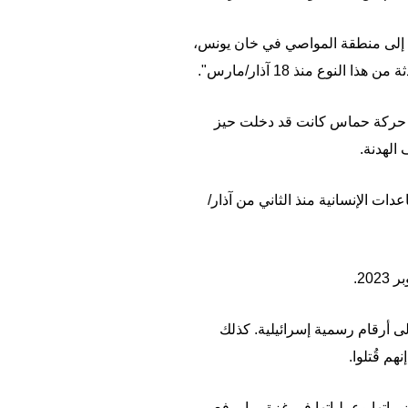
ل إلى منطقة المواصي في خان يونس،
ار/مارس، منهيةً بذلك هدنة هشة مع حركة حماس كانت قد دخلت حيز
دات الإنسانية منذ الثاني من آذار/
2.
ناداً إلى أرقام رسمية إسرائيلية. كذلك
نذ استئناف إسرائيل ضرباتها وعملياتها في غزة، ما يرفع