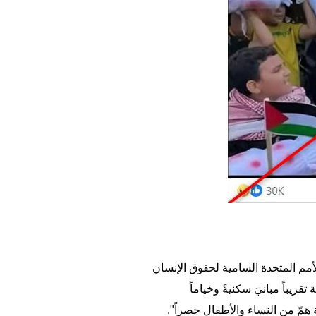
مم المتحدة السامية لحقوق الإنسان
18 آذار/مارس و9 نيسان/أبريل 2025، أصابت 224 غارة إسرائيلية تقريباً مبانيَ سكنيةً وخياماً