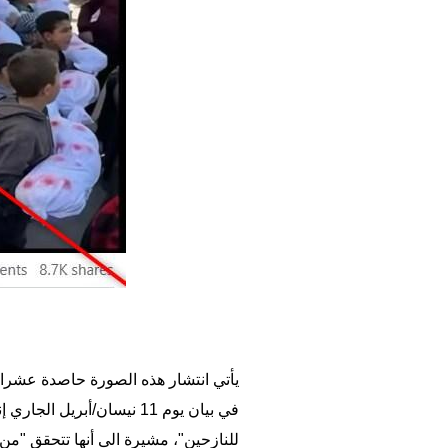
يأتي انتشار هذه الصورة حاصدة عشرات
للنازحين"، مشيرة الى أنها تتحقق "من معلومات تتعلّق بنحو 36 غارة، مفادها أنّ الضحايا الم