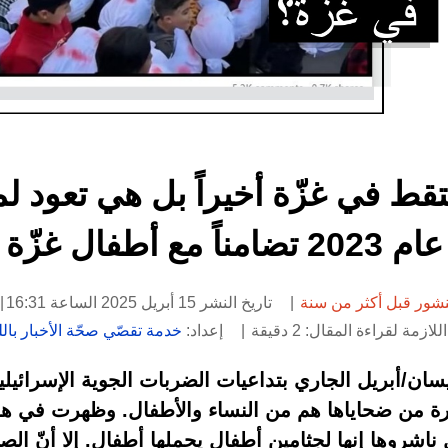
تقط في غزّة أخيراً بل هي تعود ل
عام 2023 تضامناً مع أطفال غزّة
شور قبل أكثر من سنة
تاريخ النشر 15 أبريل 2025 الساعة 16:31
لازمة لقراءة المقال: 2 دقيقة
إعداد:
خدمة تقصّي صحّة الأخبار باللغ
دت الأمم المتحدة في 11 نيسان/أبريل الجاري بتداعيات الضربات الجوية ا
رة من ضحاياها هم من النساء والأطفال. وظهرت في هذ
اشروها إنها لجثامين أطفال يحملها أطفال. إلا أنّ الص