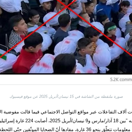
صورة ملتقطة من الشاشة في 15 نيسان/أبريل 2025 عن موقع فيسبوك
 آلاف التفاعلات عبر مواقع التواصل الاجتماعي فيما قالت مفوضية الأ
في بيان يوم 11 نيسان/أبريل الجاري إنه "بين 
وثّقين حتّى اللحظة همّ من النساء والأطفال حصراً".