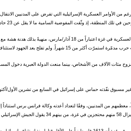
من الأوامر العسكرية الإسرائيلية التي تفرض على المدنيين الانتقا
طقة، إذ وثّقت المفوضية السامية ما لا يقل عن 23 حادثة من هذا النوع منذ 18 آذار/مارس".
واستأنفت إسرائيل ضرباتها وعملياتها العسكرية في غزة اعتباراً من 18 آذ
 نزوح مئات الآلاف من الأشخاص، بينما منعت الدولة العبرية دخول المساع
سبوق نفّذته حماس على إسرائيل في السابع من تشرين الأول/أكتوبر 023
جوم عن مقتل 1218 شخصاً، معظمهم من المدنيين، وفقًا لتعداد أعدته وكالة فرانس برس است
وأعلنت وزارة الصحة التي تديرها حماس في غزة أن 1613 فلسطينياً على الأقل قتلوا م