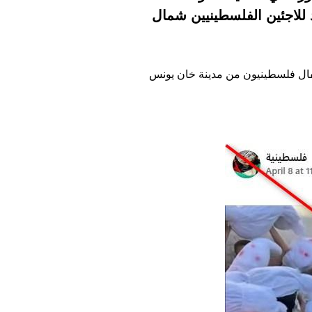
18 تشرين الثاني/نوفمبر 2023 في مخيّم إربد للاجئين الفلسطينيين شمال
طفال فلسطينيون من مدينة خان يونس