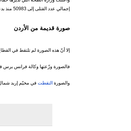
إجمالي عدد القتلى إلى 50983 منذ بدء الحرب.
صورة قديمة من الأردن
إلا أنّ هذه الصورة لم تلتقط في القطاع
فالصورة وزّعتها وكالة فرانس برس في 18 تشرين الثاني/نوفمبر 2023 بعد أكثر من شهر على اندلاع الحرب ف
والصورة
التقطت
في مخيّم إربد شمال
Image