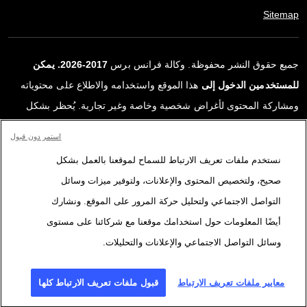
Sitemap
جميع حقوق النشر محفوظة. وكالة فرانس برس
2017-2026. يمكن
للمستخدمين الدخول إلى
هذا الموقع واستخدامه والاطلاع على محتوياته
ومشاركة المحتوى لأغراض شخصية وخاصة وغير تجارية. يُحظر بشكل
قاطع أي استعمالٍ آخر، ولا سيما نشر أو توزيع أو استخدام محتوى هذا
استمر دون قبول
الموقع، كليًا أو جزئيًا، لأي غرض آخر و/أو بأي وسيلة أخرى، دون اتفاقية
نستخدم ملفات تعريف الارتباط للسماح لموقعنا بالعمل بشكل
ترخيص محددة موقعة مع وكالة فرانس برس. المواد والروابط الواردة في
صحيح، ولتخصيص المحتوى والإعلانات، ولتوفير ميزات وسائل
التقارير، والتي لم تنتجها وكالة فرانس برس، مستخدمة فقط وبالقدر
التواصل الاجتماعي ولتحليل حركة المرور على الموقع. ونشارك
اللازم كعناصر إثبات لمحتوى هذه التقارير. لم تحصل فرانس برس على أي
أيضًا المعلومات حول استخدامك موقعنا مع شركائنا على مستوى
حقوق من المؤلفين أو مالكي حقوق النشر لهذا المحتوى ولا تتحمّل أي
وسائل التواصل الاجتماعي والإعلانات والتحليلات.
مسؤوليّة في هذا الصدد. وكالة فرانس برس وشعارها علامتان تجاريتان
مسجلتان.
معايير ملفات تعريف الارتباط
قبول ملفات تعريف الارتباط كلها