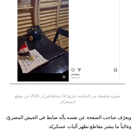
صورة ملتقطة من الشاشة بتاريخ 14 شباط/فبراير 2025 عن موقع
إنستغرام
ويعرّف صاحب الصفحة عن نفسه بأنّه ضابط في الجيش المصريّ،
وغالباً ما ينشر مقاطع تظهر آليات عسكريّة.