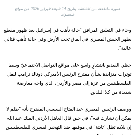
صورة ملتقطة من الشاشة بتاريخ 14 شباط/فبراير 2025 عن موقع
فيسبوك
وجاء في التعليق المرافق "حالة تأهب في إسرائيل بعد ظهور مقطع
يظهر الجيش المصري في أنفاق تحت الأرض وفي حالة تأهب قتالي
عالية".
حظي الفيديو بانتشارٍ واسع على مواقع التواصل الاجتماعيّ وسط
توترات متزايدة بشأن مقترح الرئيس الأميركي دونالد ترامب لنقل
الفلسطينيين من غزة إلى مصر والأردن، الذي واجه معارضة
شديدة من كلا البلدين.
ووصف الرئيس المصري عبد الفتاح السيسي المقترح بأنه "ظلم لا
يمكن أن نشارك فيه"، في حين قال العاهل الأردني الملك عبد الله
إن بلاده تظل "ثابتة" في موقفها ضد التهجير القسري للفلسطينيين