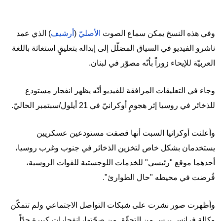
وفي هذه النسخ يمكن سماع الصوت
الأصليّ
(
أرشيف
) الذي عمد
ناشرو الفيديو في السياق المضلّل إلى إبداله بتعليقٍ استغاثة باللغة
العربيّة للإيحاء زوراً بأنّه مصوّر في لبنان.
وجاء في التعليقات المرافقة للفيديو أنّه يظهر انفجار مستودع
للذخائر في روسيا إثر هجومٍ أوكرانيّ في 21 أيلول/سبتمبر الحاليّ.
وأعلنت أوكرانيا السبت أنها قصفت مستودعين عسكريين
يستخدمان بشكل خاص لتخزين الذخائر في جنوب وغرب روسيا،
أحدهما موقع "رئيسي" للخدمات اللوجستية للقوات الروسية،
فُرضت في محيطه "حال الطوارئ".
وأظهرت صور نشرت على شبكات التواصل الاجتماعي ولم تتمكّن
وكالة فرانس برس من التحقّق من صحّتها، انفجارات كبيرة جدّاً