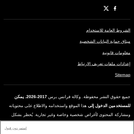
الشروط العامة للاستخدام
ميثاق حماية البيانات الشخصية
معلومات قانونية
إعدادات ملفات تعريف الارتباط
Sitemap
جميع حقوق النشر محفوظة. وكالة فرانس برس
2017-2026. يمكن
للمستخدمين الدخول إلى
هذا الموقع واستخدامه والاطلاع على محتوياته
ومشاركة المحتوى لأغراض شخصية وخاصة وغير تجارية. يُحظر بشكل
قاطع أي استعمالٍ آخر، ولا سيما نشر أو توزيع أو استخدام محتوى هذا
استمر دون قبول
الموقع، كليًا أو جزئيًا، لأي غرض آخر و/أو بأي وسيلة أخرى، دون اتفاقية