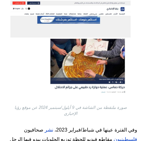
Image
صورة ملتقطة من الشاشة في 9 أيلول/سبتمبر 2024 عن موقع رؤيا
الإخباري
وفي الفترة عينها في شباط/فبراير 2023،
نشر
صحافيون
فلسطينيون
مقاطع فيديو للحظة توزيع الحلويات يبدو فيها الرجل