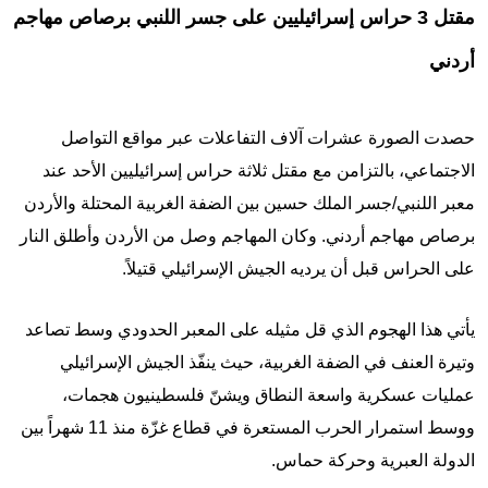
مقتل 3 حراس إسرائيليين على جسر اللنبي برصاص مهاجم
أردني
حصدت الصورة عشرات آلاف التفاعلات عبر مواقع التواصل
الاجتماعي، بالتزامن مع مقتل ثلاثة حراس إسرائيليين الأحد عند
معبر اللنبي/جسر الملك حسين بين الضفة الغربية المحتلة والأردن
برصاص مهاجم أردني. وكان المهاجم وصل من الأردن وأطلق النار
على الحراس قبل أن يرديه الجيش الإسرائيلي قتيلاً.
يأتي هذا الهجوم الذي قل مثيله على المعبر الحدودي وسط تصاعد
وتيرة العنف في الضفة الغربية، حيث ينفّذ الجيش الإسرائيلي
عمليات عسكرية واسعة النطاق ويشنّ فلسطينيون هجمات،
ووسط استمرار الحرب المستعرة في قطاع غزّة منذ 11 شهراً بين
الدولة العبرية وحركة حماس.