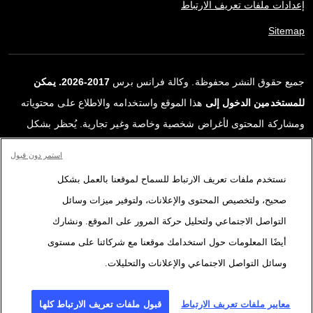
إعدادات ملفات تعريف الارتباط
Sitemap
جميع حقوق النشر محفوظة. وكالة فرانس برس
2017-2026. يمكن
للمستخدمين الدخول إلى
هذا الموقع واستخدامه والاطلاع على محتوياته
ومشاركة المحتوى لأغراض شخصية وخاصة وغير تجارية. يُحظر بشكل
قاطع أي استعمالٍ آخر، ولا سيما نشر أو توزيع أو استخدام محتوى هذا
استمر دون قبول
الموقع، كليًا أو جزئيًا، لأي غرض آخر و/أو بأي وسيلة أخرى، دون اتفاقية
نستخدم ملفات تعريف الارتباط للسماح لموقعنا بالعمل بشكل
ترخيص محددة موقعة مع وكالة فرانس برس. المواد والروابط الواردة في
صحيح، ولتخصيص المحتوى والإعلانات، ولتوفير ميزات وسائل
التقارير، والتي لم تنتجها وكالة فرانس برس، مستخدمة فقط وبالقدر
التواصل الاجتماعي ولتحليل حركة المرور على الموقع. ونشارك
اللازم كعناصر إثبات لمحتوى هذه التقارير. لم تحصل فرانس برس على أي
أيضًا المعلومات حول استخدامك موقعنا مع شركائنا على مستوى
حقوق من المؤلفين أو مالكي حقوق النشر لهذا المحتوى ولا تتحمّل أي
وسائل التواصل الاجتماعي والإعلانات والتحليلات.
مسؤوليّة في هذا الصدد. وكالة فرانس برس وشعارها علامتان تجاريتان
مسجلتان.
معايير ملفات تعريف الارتباط
قبول ملفات تعريف الارتباط كلها