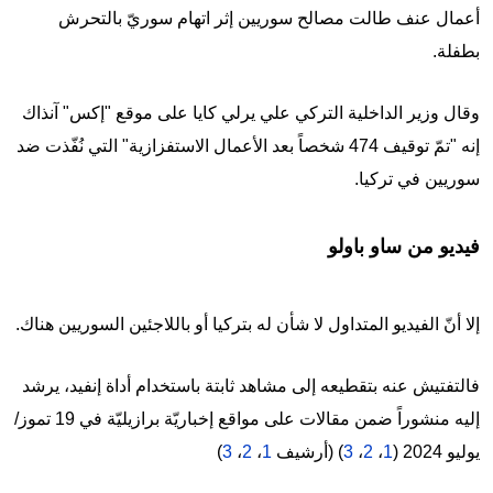
أعمال عنف طالت مصالح سوريين إثر اتهام سوريّ بالتحرش
بطفلة.
وقال وزير الداخلية التركي علي يرلي كايا على موقع "إكس" آنذاك
إنه "تمّ توقيف 474 شخصاً بعد الأعمال الاستفزازية" التي نُفّذت ضد
سوريين في تركيا.
فيديو من ساو باولو
إلا أنّ الفيديو المتداول لا شأن له بتركيا أو باللاجئين السوريين هناك.
فالتفتيش عنه بتقطيعه إلى مشاهد ثابتة باستخدام أداة إنفيد، يرشد
إليه منشوراً ضمن مقالات على مواقع إخباريّة برازيليّة في 19 تموز/
يوليو 2024 (
1
،
2
،
3
) (أرشيف
1
،
2
،
3
)