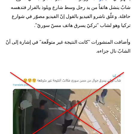
شابٌ ينشل هاتفاً من يد رجل وسط شارع ويلوذ بالفرار فتدهسه
حافلة. وعلّق ناشرو الفيديو بالقول إنّ الفيديو مصوّر في شوارع
تركيا وهو لشاب "تركيّ يسرق هاتف مسنّ سوريّ".
وأضافت المنشورات "كانت النتيجة غير متوقّعة" في إشارة إلى أنّ
الشابّ نال جزاءه.
Image