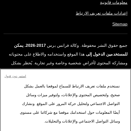
معلومات قانونية
إعدادات ملفات تعريف الارتباط
Sitemap
جميع حقوق النشر محفوظة. وكالة فرانس برس
2017-2026. يمكن
للمستخدمين الدخول إلى
هذا الموقع واستخدامه والاطلاع على محتوياته
ومشاركة المحتوى لأغراض شخصية وخاصة وغير تجارية. يُحظر بشكل
قاطع أي استعمالٍ آخر، ولا سيما نشر أو توزيع أو استخدام محتوى هذا
استمر دون قبول
الموقع، كليًا أو جزئيًا، لأي غرض آخر و/أو بأي وسيلة أخرى، دون اتفاقية
نستخدم ملفات تعريف الارتباط للسماح لموقعنا بالعمل بشكل
ترخيص محددة موقعة مع وكالة فرانس برس. المواد والروابط الواردة في
صحيح، ولتخصيص المحتوى والإعلانات، ولتوفير ميزات وسائل
التقارير، والتي لم تنتجها وكالة فرانس برس، مستخدمة فقط وبالقدر
التواصل الاجتماعي ولتحليل حركة المرور على الموقع. ونشارك
اللازم كعناصر إثبات لمحتوى هذه التقارير. لم تحصل فرانس برس على أي
أيضًا المعلومات حول استخدامك موقعنا مع شركائنا على مستوى
حقوق من المؤلفين أو مالكي حقوق النشر لهذا المحتوى ولا تتحمّل أي
وسائل التواصل الاجتماعي والإعلانات والتحليلات.
مسؤوليّة في هذا الصدد. وكالة فرانس برس وشعارها علامتان تجاريتان