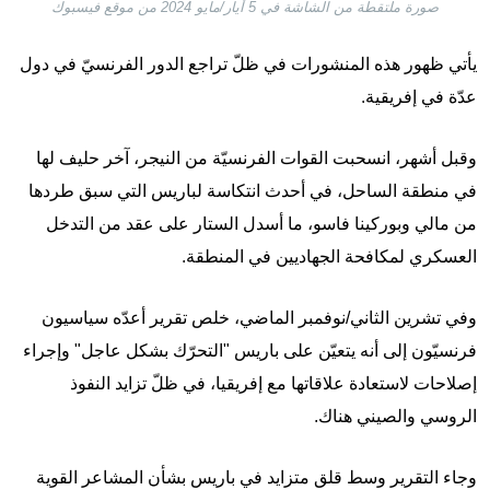
صورة ملتقطة من الشاشة في 5 أيار/مايو 2024 من موقع فيسبوك
يأتي ظهور هذه المنشورات في ظلّ تراجع الدور الفرنسيّ في دول
عدّة في إفريقية.
وقبل أشهر، انسحبت القوات الفرنسيّة من النيجر، آخر حليف لها
في منطقة الساحل، في أحدث انتكاسة لباريس التي سبق طردها
من مالي وبوركينا فاسو، ما أسدل الستار على عقد من التدخل
العسكري لمكافحة الجهاديين في المنطقة.
وفي تشرين الثاني/نوفمبر الماضي، خلص تقرير أعدّه سياسيون
فرنسيّون إلى أنه يتعيّن على باريس "التحرّك بشكل عاجل" وإجراء
إصلاحات لاستعادة علاقاتها مع إفريقيا، في ظلّ تزايد النفوذ
الروسي والصيني هناك.
وجاء التقرير وسط قلق متزايد في باريس بشأن المشاعر القوية