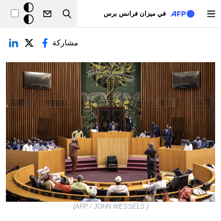
تجاوز إلى المحتوى الرئيسي
خلفيّة
في ميزان فرانس برس
Search
داكنة
لتبويبات الأساسية
مشاركة
( AFP / JOHN WESSELS)