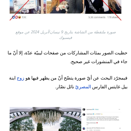
صورة ملتقطة من الشاشة بتاريخ 9 نيسان/أبريل 2024 عن موقع
فيسبوك
حظيت الصور بمئات المشاركات من صفحات ليبيّة عدّة، إلا أنّ ما
جاء في المنشورات غير صحيح.
فبمجرّد البحث عن أيّ صورة يتضّح أنّ من يظهر فيها هو
زوج
ابنة
بيل غايتس الفارس
المصريّ
نائل نصّار.
Image