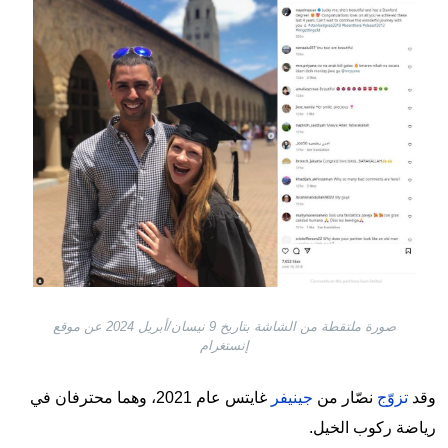
صورة ملتقطة من الشاشة بتاريخ 9 نيسان/أبريل 2024 عن موقع
إنستغرام
وقد
تزوّج
نصّار من
جينيفر
غايتس عام 2021، وهما محترفان في
رياضة ركوب الخيل.