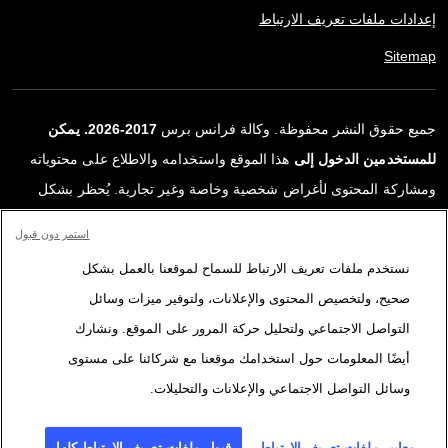
إعدادات ملفات تعريف الارتباط
Sitemap
جميع حقوق النشر محفوظة. وكالة فرانس برس
2017-2026. يمكن
للمستخدمين الدخول إلى
هذا الموقع واستخدامه والاطلاع على محتوياته
ومشاركة المحتوى لأغراض شخصية وخاصة وغير تجارية. يُحظر بشكل
قاطع أي استعمالٍ آخر، ولا سيما نشر أو توزيع أو استخدام محتوى هذا
استمر دون قبول
الموقع، كليًا أو جزئيًا، لأي غرض آخر و/أو بأي وسيلة أخرى، دون اتفاقية
نستخدم ملفات تعريف الارتباط للسماح لموقعنا بالعمل بشكل
ترخيص محددة موقعة مع وكالة فرانس برس. المواد والروابط الواردة في
صحيح، ولتخصيص المحتوى والإعلانات، ولتوفير ميزات وسائل
التقارير، والتي لم تنتجها وكالة فرانس برس، مستخدمة فقط وبالقدر
التواصل الاجتماعي ولتحليل حركة المرور على الموقع. ونشارك
اللازم كعناصر إثبات لمحتوى هذه التقارير. لم تحصل فرانس برس على أي
أيضًا المعلومات حول استخدامك موقعنا مع شركائنا على مستوى
حقوق من المؤلفين أو مالكي حقوق النشر لهذا المحتوى ولا تتحمّل أي
وسائل التواصل الاجتماعي والإعلانات والتحليلات.
مسؤوليّة في هذا الصدد. وكالة فرانس برس وشعارها علامتان تجاريتان
مسجلتان.
معايير ملفات تعريف الارتباط
قبول ملفات تعريف الارتباط كلها