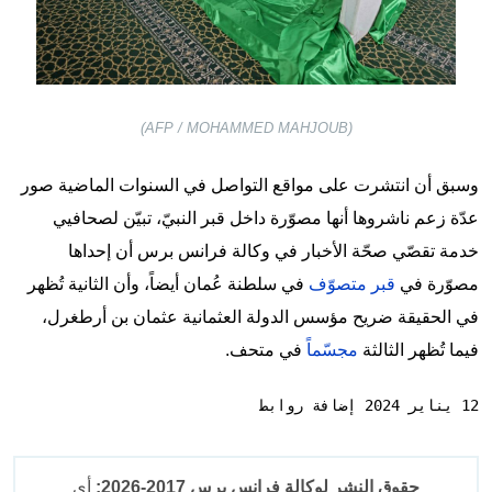
(AFP / MOHAMMED MAHJOUB)
وسبق أن انتشرت على مواقع التواصل في السنوات الماضية صور
عدّة زعم ناشروها أنها مصوّرة داخل قبر النبيّ، تبيّن لصحافيي
خدمة تقصّي صحّة الأخبار في وكالة فرانس برس أن إحداها
مصوّرة في
قبر متصوّف
في سلطنة عُمان أيضاً، وأن الثانية تُظهر
في الحقيقة ضريح مؤسس الدولة العثمانية عثمان بن أرطغرل،
فيما تُظهر الثالثة
مجسّماً
في متحف.
12 يناير 2024 إضافة روابط
حقوق النشر لوكالة فرانس برس 2017-2026:
أي