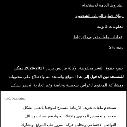
الشروط العامة للاستخدام
ميثاق حماية البيانات الشخصية
معلومات قانونية
إعدادات ملفات تعريف الارتباط
Sitemap
جميع حقوق النشر محفوظة. وكالة فرانس برس
2017-2026. يمكن
للمستخدمين الدخول إلى
هذا الموقع واستخدامه والاطلاع على محتوياته
ومشاركة المحتوى لأغراض شخصية وخاصة وغير تجارية. يُحظر بشكل
قاطع أي استعمالٍ آخر، ولا سيما نشر أو توزيع أو استخدام محتوى هذا
استمر دون قبول
الموقع، كليًا أو جزئيًا، لأي غرض آخر و/أو بأي وسيلة أخرى، دون اتفاقية
نستخدم ملفات تعريف الارتباط للسماح لموقعنا بالعمل بشكل
ترخيص محددة موقعة مع وكالة فرانس برس. المواد والروابط الواردة في
صحيح، ولتخصيص المحتوى والإعلانات، ولتوفير ميزات وسائل
التقارير، والتي لم تنتجها وكالة فرانس برس، مستخدمة فقط وبالقدر
التواصل الاجتماعي ولتحليل حركة المرور على الموقع. ونشارك