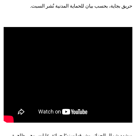
حريق بجاية، بحسب بيان للحماية المدنية نُشر السبت.
ويشهد شمال الجزائر وشرقها سنويًا حرائق غابات، وهي ظاهرة