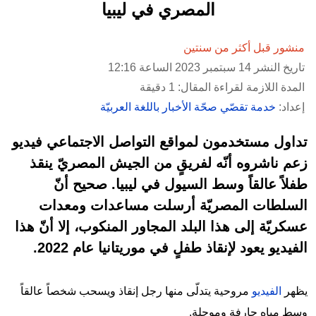
المصري في ليبيا
منشور قبل أكثر من سنتين
تاريخ النشر 14 سبتمبر 2023 الساعة 12:16
المدة اللازمة لقراءة المقال: 1 دقيقة
إعداد:
خدمة تقصّي صحّة الأخبار باللغة العربيّة
تداول مستخدمون لمواقع التواصل الاجتماعي فيديو
زعم ناشروه أنّه لفريقٍ من الجيش المصريّ ينقذ
طفلاً عالقاً وسط السيول في ليبيا. صحيح أنّ
السلطات المصريّة أرسلت مساعدات ومعدات
عسكريّة إلى هذا البلد المجاور المنكوب، إلا أنّ هذا
الفيديو يعود لإنقاذ طفلٍ في موريتانيا عام 2022.
يظهر
الفيديو
مروحية يتدلّى منها رجل إنقاذ ويسحب شخصاً عالقاً
وسط مياهٍ جارفة وموحلة.