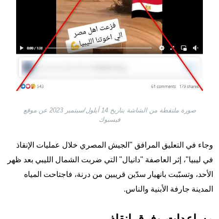
صورة ملتقطة من الشاشة بتاريخ 14 أيلول/سبتمبر 2023 عن موقع
فيسبوك
وجاء في التعليق المرافق "الجيش المصري خلال عمليات الإنقاذ
في ليبيا"، إثر العاصفة "دانيال" التي ضربت الشمال الليبي بعد ظهر
الأحد، وتسبّبت بانهيار سدّين قريبين من درنة، فاجتاحت المياه
المدينة جارفة الأبنية والناس.
مساعدات وفرق إنقاذ