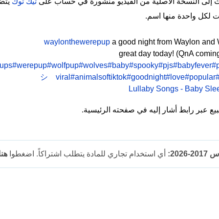
 إلى النسخة الأصلية من الفيديو منشورة في حساب على
تيك توك
يتضم
 لكل واحدة منها اسم.
a good night from Waylon and 
great day today! (QnA comin
ups
#werepup
#wolfpup
#wolves
#baby
#spooky
#pjs
#babyfever
#
シ゚viral
#animalsoftiktok
#goodnight
#love
#popular
Lullaby Songs - Baby Sle
 عبر رابط أشار إليه في صفحته الرئيسية.
202:
أي استخدام تجاري للمادة يتطلب اشتراكاً. اضغطوا
هنا