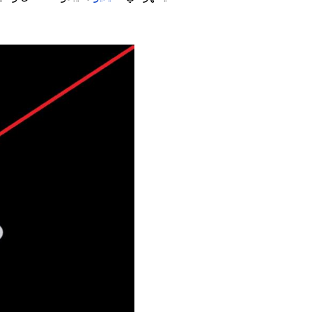
Image