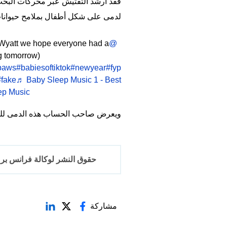
فقد أرشد التفتيش عبر محركات البحث
لدمى على شكل أطفال بملامح حيوانات
Wyatt we hope everyone had a
@waylonthewerepup
g tomorrow)
paws
#babiesoftiktok
#newyear
#fyp
#fake
♬ Baby Sleep Music 1 - Best
ep Music
ويعرض صاحب الحساب هذه الدمى للبيع
حقوق النشر لوكالة فرانس برس 2017-6
مشاركة