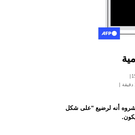
ية
اشروه أنه لرضيع "على شكل
كون.