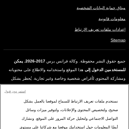
ميثاق حماية البيانات الشخصية
معلومات قانونية
إعدادات ملفات تعريف الارتباط
Sitemap
جميع حقوق النشر محفوظة. وكالة فرانس برس
2017-2026. يمكن
للمستخدمين الدخول إلى
هذا الموقع واستخدامه والاطلاع على محتوياته
ومشاركة المحتوى لأغراض شخصية وخاصة وغير تجارية. يُحظر بشكل
قاطع أي استعمالٍ آخر، ولا سيما نشر أو توزيع أو استخدام محتوى هذا
استمر دون قبول
الموقع، كليًا أو جزئيًا، لأي غرض آخر و/أو بأي وسيلة أخرى، دون اتفاقية
نستخدم ملفات تعريف الارتباط للسماح لموقعنا بالعمل بشكل
ترخيص محددة موقعة مع وكالة فرانس برس. المواد والروابط الواردة في
صحيح، ولتخصيص المحتوى والإعلانات، ولتوفير ميزات وسائل
التقارير، والتي لم تنتجها وكالة فرانس برس، مستخدمة فقط وبالقدر
التواصل الاجتماعي ولتحليل حركة المرور على الموقع. ونشارك
اللازم كعناصر إثبات لمحتوى هذه التقارير. لم تحصل فرانس برس على أي
أيضًا المعلومات حول استخدامك موقعنا مع شركائنا على مستوى