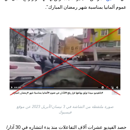
عموم ألمانيا بمناسبة شهر رمضان المبارك".
Image
صورة ملتقطة من الشاشة في 3 نيسان//أبريل 2023 عن موقع
فيسبوك
حصد الفيديو عشرات آلاف التفاعلات منذ بدء انتشاره في 30 آذار/