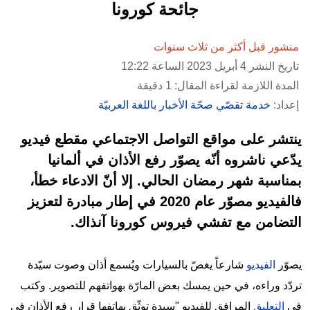
جائحة كورونا
منشور قبل أكثر من ثلاث سنوات
تاريخ النشر 4 أبريل 2023 الساعة 12:22
المدة اللازمة لقراءة المقال: 1 دقيقة
إعداد:
خدمة تقصّي صحّة الأخبار باللغة العربيّة
ينتشر على مواقع التواصل الاجتماعي مقطع فيديو
يدّعي ناشروه أنّه يصوّر رفع الأذان في ألمانيا
بمناسبة شهر رمضان الحالي. إلا أنّ الادعاء خطأ،
فالفيديو مصوّر عام 2020 في إطار مبادرة لتعزيز
التضامن مع تفشي فيروس كورونا آنذاك.
يصوّر
الفيديو
شارعاً يغصّ بالسيارات ويُسمع أذان وصوت سيّدة
تردّد وراءه، في حين يمسك بعض المارّة بهواتفهم للتصوير. وكتب
في
التعليق
المرافق للفيديو "سيدة توثّق بهاتفها قرار رفع الأذان في