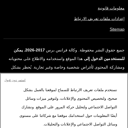
معلومات قانونية
إعدادات ملفات تعريف الارتباط
Sitemap
جميع حقوق النشر محفوظة. وكالة فرانس برس
2017-2026. يمكن
للمستخدمين الدخول إلى
هذا الموقع واستخدامه والاطلاع على محتوياته
ومشاركة المحتوى لأغراض شخصية وخاصة وغير تجارية. يُحظر بشكل
قاطع أي استعمالٍ آخر، ولا سيما نشر أو توزيع أو استخدام محتوى هذا
استمر دون قبول
الموقع، كليًا أو جزئيًا، لأي غرض آخر و/أو بأي وسيلة أخرى، دون اتفاقية
نستخدم ملفات تعريف الارتباط للسماح لموقعنا بالعمل بشكل
ترخيص محددة موقعة مع وكالة فرانس برس. المواد والروابط الواردة في
صحيح، ولتخصيص المحتوى والإعلانات، ولتوفير ميزات وسائل
التقارير، والتي لم تنتجها وكالة فرانس برس، مستخدمة فقط وبالقدر
التواصل الاجتماعي ولتحليل حركة المرور على الموقع. ونشارك
اللازم كعناصر إثبات لمحتوى هذه التقارير. لم تحصل فرانس برس على أي
أيضًا المعلومات حول استخدامك موقعنا مع شركائنا على مستوى
حقوق من المؤلفين أو مالكي حقوق النشر لهذا المحتوى ولا تتحمّل أي
وسائل التواصل الاجتماعي والإعلانات والتحليلات.
مسؤوليّة في هذا الصدد. وكالة فرانس برس وشعارها علامتان تجاريتان