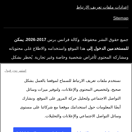
إعدادات ملفات تعريف الارتباط
Sitemap
جميع حقوق النشر محفوظة. وكالة فرانس برس
2017-2026. يمكن
للمستخدمين الدخول إلى
هذا الموقع واستخدامه والاطلاع على محتوياته
ومشاركة المحتوى لأغراض شخصية وخاصة وغير تجارية. يُحظر بشكل
قاطع أي استعمالٍ آخر، ولا سيما نشر أو توزيع أو استخدام محتوى هذا
استمر دون قبول
الموقع، كليًا أو جزئيًا، لأي غرض آخر و/أو بأي وسيلة أخرى، دون اتفاقية
نستخدم ملفات تعريف الارتباط للسماح لموقعنا بالعمل بشكل
ترخيص محددة موقعة مع وكالة فرانس برس. المواد والروابط الواردة في
صحيح، ولتخصيص المحتوى والإعلانات، ولتوفير ميزات وسائل
التقارير، والتي لم تنتجها وكالة فرانس برس، مستخدمة فقط وبالقدر
التواصل الاجتماعي ولتحليل حركة المرور على الموقع. ونشارك
اللازم كعناصر إثبات لمحتوى هذه التقارير. لم تحصل فرانس برس على أي
أيضًا المعلومات حول استخدامك موقعنا مع شركائنا على مستوى
حقوق من المؤلفين أو مالكي حقوق النشر لهذا المحتوى ولا تتحمّل أي
وسائل التواصل الاجتماعي والإعلانات والتحليلات.
مسؤوليّة في هذا الصدد. وكالة فرانس برس وشعارها علامتان تجاريتان
مسجلتان.