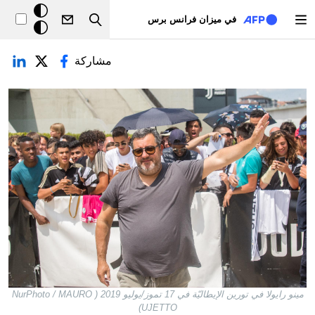
تجاوز إلى المحتوى الرئيسي
خلفيّة
في ميزان فرانس برس
Search
داكنة
لتبويبات الأساسية
مشاركة
مينو رايولا في تورين الإيطاليّة في 17 تموز/يوليو 2019 ( NurPhoto / MAURO
UJETTO)