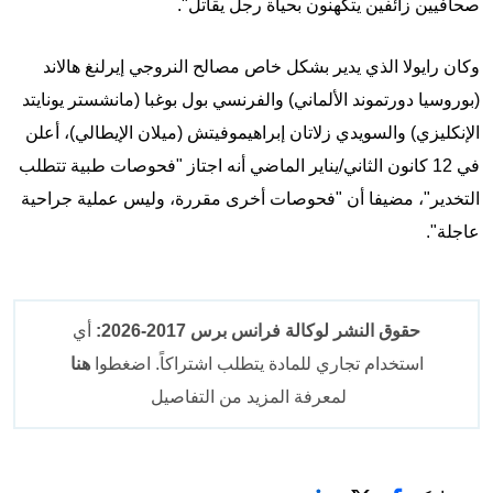
صحافيين زائفين يتكهنون بحياة رجل يقاتل".
وكان رايولا الذي يدير بشكل خاص مصالح النروجي إيرلنغ هالاند
(بوروسيا دورتموند الألماني) والفرنسي بول بوغبا (مانشستر يونايتد
الإنكليزي) والسويدي زلاتان إبراهيموفيتش (ميلان الإيطالي)، أعلن
في 12 كانون الثاني/يناير الماضي أنه اجتاز "فحوصات طبية تتطلب
التخدير"، مضيفا أن "فحوصات أخرى مقررة، وليس عملية جراحية
عاجلة".
حقوق النشر لوكالة فرانس برس 2017-2026:
أي
استخدام تجاري للمادة يتطلب اشتراكاً. اضغطوا
هنا
لمعرفة المزيد من التفاصيل