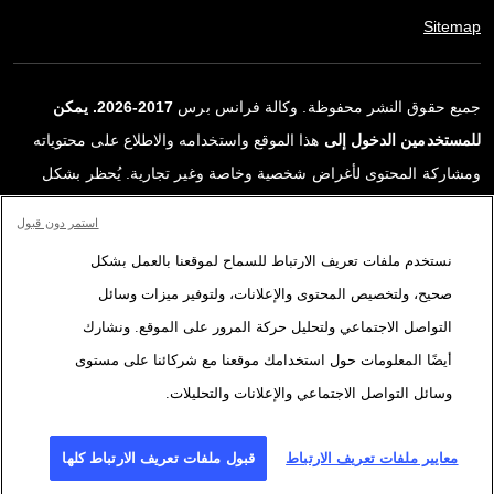
Sitemap
جميع حقوق النشر محفوظة. وكالة فرانس برس
2017-2026. يمكن
للمستخدمين الدخول إلى
هذا الموقع واستخدامه والاطلاع على محتوياته
ومشاركة المحتوى لأغراض شخصية وخاصة وغير تجارية. يُحظر بشكل
قاطع أي استعمالٍ آخر، ولا سيما نشر أو توزيع أو استخدام محتوى هذا
استمر دون قبول
الموقع، كليًا أو جزئيًا، لأي غرض آخر و/أو بأي وسيلة أخرى، دون اتفاقية
نستخدم ملفات تعريف الارتباط للسماح لموقعنا بالعمل بشكل
ترخيص محددة موقعة مع وكالة فرانس برس. المواد والروابط الواردة في
صحيح، ولتخصيص المحتوى والإعلانات، ولتوفير ميزات وسائل
التقارير، والتي لم تنتجها وكالة فرانس برس، مستخدمة فقط وبالقدر
التواصل الاجتماعي ولتحليل حركة المرور على الموقع. ونشارك
اللازم كعناصر إثبات لمحتوى هذه التقارير. لم تحصل فرانس برس على أي
أيضًا المعلومات حول استخدامك موقعنا مع شركائنا على مستوى
حقوق من المؤلفين أو مالكي حقوق النشر لهذا المحتوى ولا تتحمّل أي
وسائل التواصل الاجتماعي والإعلانات والتحليلات.
مسؤوليّة في هذا الصدد. وكالة فرانس برس وشعارها علامتان تجاريتان
مسجلتان.
معايير ملفات تعريف الارتباط
قبول ملفات تعريف الارتباط كلها