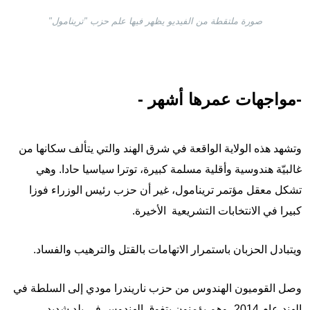
صورة ملتقطة من الفيديو يظهر فيها علم حزب "ترينامول"
-مواجهات عمرها أشهر -
وتشهد هذه الولاية الواقعة في شرق الهند والتي يتألف سكانها من
غالبيّة هندوسية وأقلية مسلمة كبيرة، توترا سياسيا حادا. وهي
تشكل معقل مؤتمر ترينامول، غير أن حزب رئيس الوزراء فوزا
كبيرا في الانتخابات التشريعية الأخيرة.
ويتبادل الحزبان باستمرار الاتهامات بالقتل والترهيب والفساد.
وصل القوميون الهندوس من حزب ناريندرا مودي إلى السلطة في
الهند عام 2014، وهم يؤمنون بتفوق الهندوس في بلد شديد