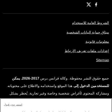
الشروط العامة للاستخدام
ميثاق حماية البيانات الشخصية
معلومات قانونية
إعدادات ملفات تعريف الارتباط
Sitemap
جميع حقوق النشر محفوظة. وكالة فرانس برس
2017-2026. يمكن
للمستخدمين الدخول إلى
هذا الموقع واستخدامه والاطلاع على محتوياته
ومشاركة المحتوى لأغراض شخصية وخاصة وغير تجارية. يُحظر بشكل
قاطع أي استعمالٍ آخر، ولا سيما نشر أو توزيع أو استخدام محتوى هذا
استمر دون قبول
الموقع، كليًا أو جزئيًا، لأي غرض آخر و/أو بأي وسيلة أخرى، دون اتفاقية