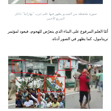
صورة ملتقطة من الفيديو يظهر فيها علم حزب "بهاراتيا" داخل
المربع الأحمر
أمّا العلم المرفوع على البناء الذي يتعرّض للهجوم، فيعود لمؤتمر
ترينامول
، كما يظهر في الصور أدناه.
Image