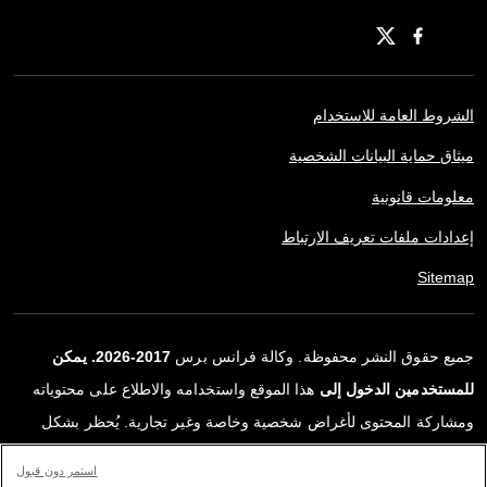
الشروط العامة للاستخدام
ميثاق حماية البيانات الشخصية
معلومات قانونية
إعدادات ملفات تعريف الارتباط
Sitemap
جميع حقوق النشر محفوظة. وكالة فرانس برس
2017-2026. يمكن
للمستخدمين الدخول إلى
هذا الموقع واستخدامه والاطلاع على محتوياته
ومشاركة المحتوى لأغراض شخصية وخاصة وغير تجارية. يُحظر بشكل
قاطع أي استعمالٍ آخر، ولا سيما نشر أو توزيع أو استخدام محتوى هذا
استمر دون قبول