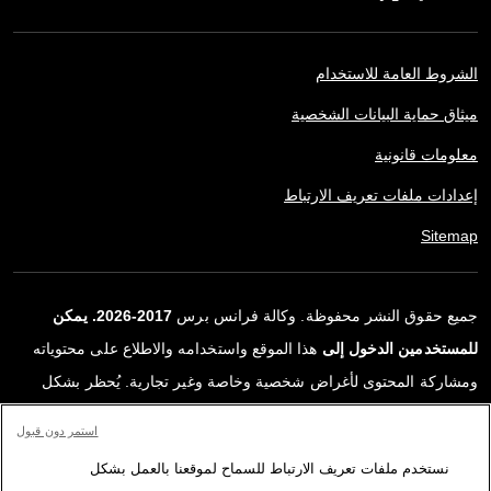
الشروط العامة للاستخدام
ميثاق حماية البيانات الشخصية
معلومات قانونية
إعدادات ملفات تعريف الارتباط
Sitemap
جميع حقوق النشر محفوظة. وكالة فرانس برس
2017-2026. يمكن
للمستخدمين الدخول إلى
هذا الموقع واستخدامه والاطلاع على محتوياته
ومشاركة المحتوى لأغراض شخصية وخاصة وغير تجارية. يُحظر بشكل
قاطع أي استعمالٍ آخر، ولا سيما نشر أو توزيع أو استخدام محتوى هذا
استمر دون قبول
الموقع، كليًا أو جزئيًا، لأي غرض آخر و/أو بأي وسيلة أخرى، دون اتفاقية
نستخدم ملفات تعريف الارتباط للسماح لموقعنا بالعمل بشكل
ترخيص محددة موقعة مع وكالة فرانس برس. المواد والروابط الواردة في