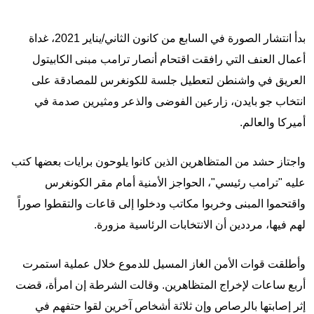
بدأ انتشار الصورة في السابع من كانون الثاني/يناير 2021، غداة
أعمال العنف التي رافقت اقتحام أنصار ترامب مبنى الكابيتول
العريق في واشنطن لتعطيل جلسة للكونغرس للمصادقة على
انتخاب جو بايدن، زارعين الفوضى والذعر ومثيرين صدمة في
أميركا والعالم.
واجتاز حشد من المتظاهرين الذين كانوا يلوحون برايات بعضها كتب
عليه "ترامب رئيسي"، الحواجز الأمنية أمام مقر الكونغرس
واقتحموا المبنى وخربوا مكاتب ودخلوا إلى قاعات والتقطوا صوراً
لهم فيها، مرددين أن الانتخابات الرئاسية مزورة.
وأطلقت قوات الأمن الغاز المسيل للدموع خلال عملية استمرت
أربع ساعات لإخراج المتظاهرين. وقالت الشرطة إن امرأة، قضت
إثر إصابتها بالرصاص وإن ثلاثة أشخاص آخرين لقوا حتفهم في