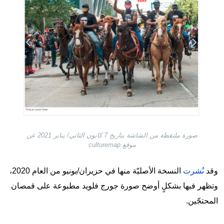
صورة ملتقطة من الشاشة بتاريخ 7 كانون الثاني/ يناير 2021 عن
موقع culturemap
وقد
نُشرت
النسخة الأصليّة منها في حزيران/يونيو من العام 2020،
وتظهر فيها بشكلٍ أوضح صورة جورج فلويد مطبوعة على قمصان
المحتجّين.