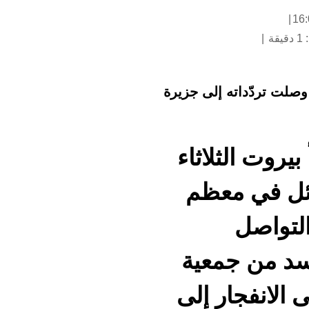
ة
 وصلت تردّداته إلى جزيرة
يروت الثلاثاء
ئل في معظم
التواصل
سد
من جمعية
 الانفجار إلى