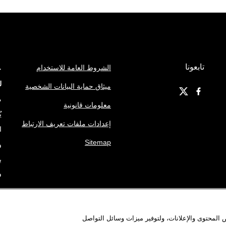
تابعونا
الشروط العامة للاستخدام
ج
ل
ميثاق حماية البيانات الشخصية
م
معلومات قانونية
ي
إعدادات ملفات تعريف الارتباط
ا
Sitemap
و
ب
ف
ه
م
المحتوى والإعلانات، ولتوفير ميزات وسائل التواصل
ا