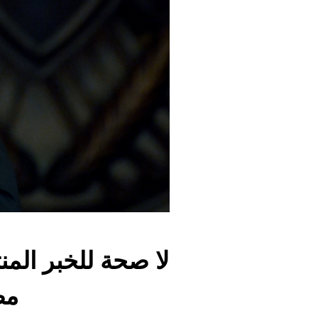
لا صحة للخبر ال
مص