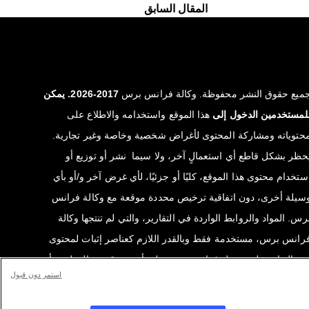
المقال السابق
ميع حقوق النشر محفوظة. وكالة فرانس برس
2017-2026. يمكن
لمستخدمين الدخول إلى
هذا الموقع واستخدامه والاطلاع على
حتوياته ومشاركة المحتوى لأغراض شخصية وخاصة وغير تجارية.
ُحظر بشكل قاطع أي استعمالٍ آخر، ولا سيما نشر أو توزيع أو
ستخدام محتوى هذا الموقع، كليًا أو جزئيًا، لأي غرض آخر و/أو بأي
سيلة أخرى، دون اتفاقية ترخيص محددة موقعة مع وكالة فرانس
رس. المواد والروابط الواردة في التقارير، والتي لم تنتجها وكالة
رانس برس، مستخدمة فقط وبالقدر اللازم كعناصر إثبات لمحتوى
ذه التقارير. لم تحصل فرانس برس على أي حقوق من المؤلفين أو
استمر دون قبول
الكي حقوق النشر لهذا المحتوى ولا تتحمّل أي مسؤوليّة في هذا
لصدد. وكالة فرانس برس وشعارها علامتان تجاريتان مسجلتان.