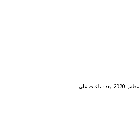
المشاركات على صفحات موقع فيسبوك منذ بدء انتشارها في الرابع من آب/أغسطس 2020 بعد ساعات على