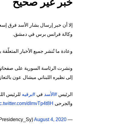
خبر غير صحيح
إلا أن خبر إرسال بشار الأسد فرق إس
وكالة فرانس برس في دمشق.
وعادة ما تُنشر جميع الأخبار المتعلّ
ونشرت الرئاسة السورية على صفحاتها 
إلى نظيره اللبناني ميشال عون بالتعا
الرئيس
#الأسد
في
#برقيه
للرئيس الل
والجرحى
c.twitter.com/dImvTp4t8H
August 4, 2020
— Syrian Presidency (@Presidency_Sy)