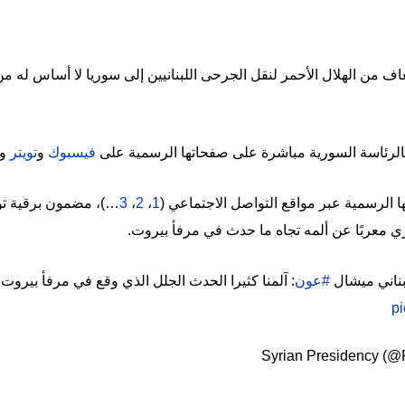
عاف من الهلال الأحمر لنقل الجرحى اللبنانيين إلى سوريا لا أساس 
قة بالرئاسة السورية مباشرة على صفحاتها الرسمية على
فيسبوك
و
تويتر
و
الرسمية عبر مواقع التواصل الاجتماعي (
1
،
2
،
3
…)، مضمون برقية توج
زي معربًا عن ألمه تجاه ما حدث في مرفأ بيروت.
بناني ميشال
#عون
: آلمنا كثيرا الحدث الجلل الذي وقع في مرفأ بيروت 
pi