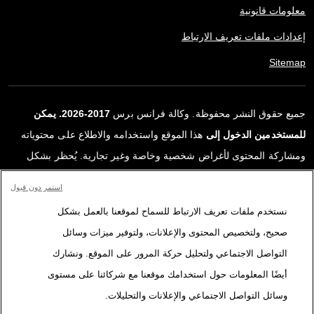
معلومات قانونية
إعدادات ملفات تعريف الارتباط
Sitemap
جميع حقوق النشر محفوظة. وكالة فرانس برس
2017-2026. يمكن
للمستخدمين الدخول إلى
هذا الموقع واستخدامه والاطلاع على محتوياته
ومشاركة المحتوى لأغراض شخصية وخاصة وغير تجارية. يُحظر بشكل
قاطع أي استعمالٍ آخر، ولا سيما نشر أو توزيع أو استخدام محتوى هذا
استمر دون قبول
الموقع، كليًا أو جزئيًا، لأي غرض آخر و/أو بأي وسيلة أخرى، دون اتفاقية
نستخدم ملفات تعريف الارتباط للسماح لموقعنا بالعمل بشكل
ترخيص محددة موقعة مع وكالة فرانس برس. المواد والروابط الواردة في
صحيح، ولتخصيص المحتوى والإعلانات، ولتوفير ميزات وسائل
التقارير، والتي لم تنتجها وكالة فرانس برس، مستخدمة فقط وبالقدر
التواصل الاجتماعي ولتحليل حركة المرور على الموقع. ونشارك
اللازم كعناصر إثبات لمحتوى هذه التقارير. لم تحصل فرانس برس على أي
أيضًا المعلومات حول استخدامك موقعنا مع شركائنا على مستوى
حقوق من المؤلفين أو مالكي حقوق النشر لهذا المحتوى ولا تتحمّل أي
وسائل التواصل الاجتماعي والإعلانات والتحليلات.
مسؤوليّة في هذا الصدد. وكالة فرانس برس وشعارها علامتان تجاريتان