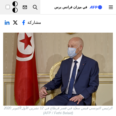
تجاوز إلى المحتوى الرئيسي
خلفيّة
في ميزان فرانس برس
Search
داكنة
لتبويبات الأساسية
مشاركة
الرئيس التونسي قيس سعيّد في قصر قرطاج في 12 تشرين الأول/أكتوبر 2020
(AFP / Fethi Belaid)