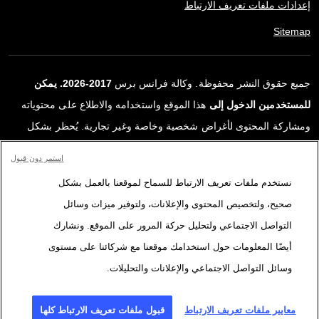
إعدادات ملفات تعريف الارتباط
Sitemap
جميع حقوق النشر محفوظة. وكالة فرانس برس
2017-2026. يمكن
للمستخدمين الدخول إلى
هذا الموقع واستخدامه والاطلاع على محتوياته
ومشاركة المحتوى لأغراض شخصية وخاصة وغير تجارية. يُحظر بشكل
قاطع أي استعمالٍ آخر، ولا سيما نشر أو توزيع أو استخدام محتوى هذا
استمر دون قبول
الموقع، كليًا أو جزئيًا، لأي غرض آخر و/أو بأي وسيلة أخرى، دون اتفاقية
نستخدم ملفات تعريف الارتباط للسماح لموقعنا بالعمل بشكل
ترخيص محددة موقعة مع وكالة فرانس برس. المواد والروابط الواردة في
صحيح، ولتخصيص المحتوى والإعلانات، ولتوفير ميزات وسائل
التقارير، والتي لم تنتجها وكالة فرانس برس، مستخدمة فقط وبالقدر
التواصل الاجتماعي ولتحليل حركة المرور على الموقع. ونشارك
اللازم كعناصر إثبات لمحتوى هذه التقارير. لم تحصل فرانس برس على أي
أيضًا المعلومات حول استخدامك موقعنا مع شركائنا على مستوى
حقوق من المؤلفين أو مالكي حقوق النشر لهذا المحتوى ولا تتحمّل أي
وسائل التواصل الاجتماعي والإعلانات والتحليلات.
مسؤوليّة في هذا الصدد. وكالة فرانس برس وشعارها علامتان تجاريتان
مسجلتان.
معايير ملفات تعريف الارتباط
قبول ملفات تعريف الارتباط كلها