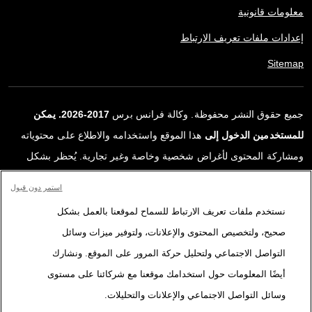
معلومات قانونية
إعدادات ملفات تعريف الارتباط
Sitemap
جميع حقوق النشر محفوظة. وكالة فرانس برس
2017-2026. يمكن
للمستخدمين الدخول إلى
هذا الموقع واستخدامه والاطلاع على محتوياته
ومشاركة المحتوى لأغراض شخصية وخاصة وغير تجارية. يُحظر بشكل
قاطع أي استعمالٍ آخر، ولا سيما نشر أو توزيع أو استخدام محتوى هذا
استمر دون قبول
الموقع، كليًا أو جزئيًا، لأي غرض آخر و/أو بأي وسيلة أخرى، دون اتفاقية
نستخدم ملفات تعريف الارتباط للسماح لموقعنا بالعمل بشكل
ترخيص محددة موقعة مع وكالة فرانس برس. المواد والروابط الواردة في
صحيح، ولتخصيص المحتوى والإعلانات، ولتوفير ميزات وسائل
التقارير، والتي لم تنتجها وكالة فرانس برس، مستخدمة فقط وبالقدر
التواصل الاجتماعي ولتحليل حركة المرور على الموقع. ونشارك
اللازم كعناصر إثبات لمحتوى هذه التقارير. لم تحصل فرانس برس على أي
أيضًا المعلومات حول استخدامك موقعنا مع شركائنا على مستوى
حقوق من المؤلفين أو مالكي حقوق النشر لهذا المحتوى ولا تتحمّل أي
وسائل التواصل الاجتماعي والإعلانات والتحليلات.
مسؤوليّة في هذا الصدد. وكالة فرانس برس وشعارها علامتان تجاريتان